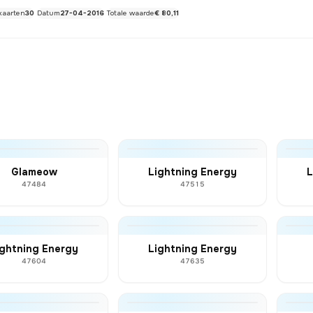
kaarten
30
Datum
27-04-2016
Totale waarde
€ 80,11
Glameow
Lightning Energy
L
47484
47515
ightning Energy
Lightning Energy
47604
47635