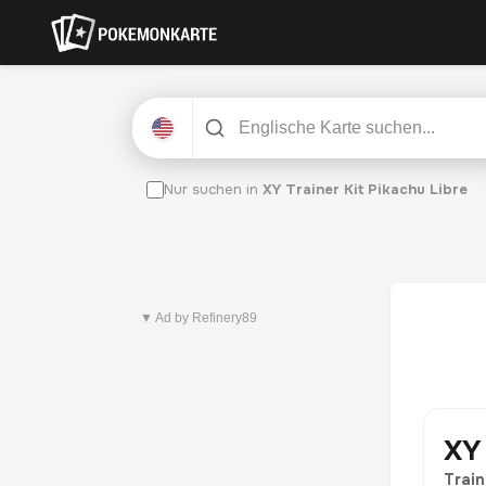
Nur suchen in
XY Trainer Kit Pikachu Libre
Neuestes Set
Pitch Black
▼ Ad by Refinery89
XY 
Train