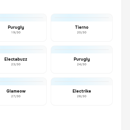
Purugly
Tierno
19/30
20/30
Electabuzz
Purugly
23/30
24/30
Glameow
Electrike
27/30
28/30