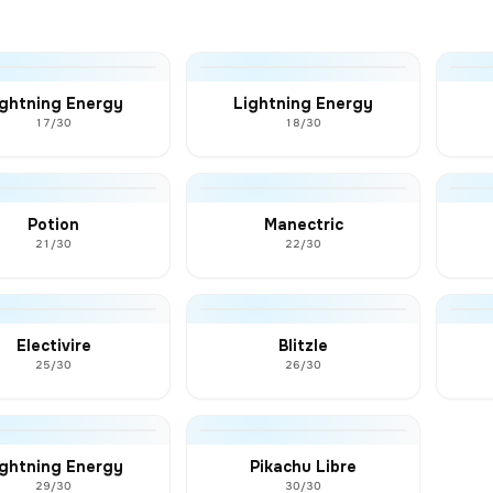
ightning Energy
Lightning Energy
17/30
18/30
Potion
Manectric
21/30
22/30
Electivire
Blitzle
25/30
26/30
ightning Energy
Pikachu Libre
29/30
30/30