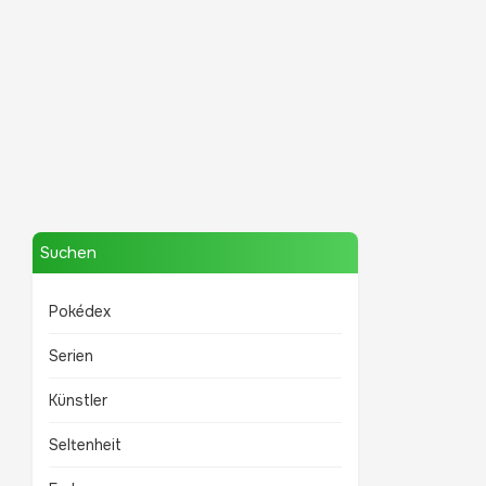
Mewtwo
TOP 10 POKÉMON
Suchen
Pokédex
Serien
Künstler
Seltenheit