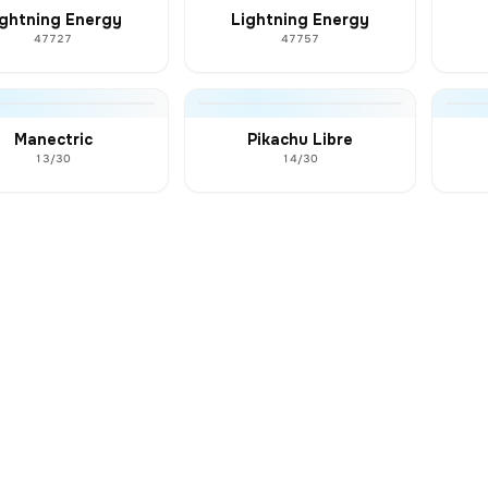
ightning Energy
Lightning Energy
47727
47757
Manectric
Pikachu Libre
13/30
14/30