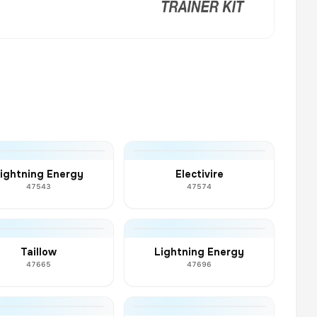
ightning Energy
Electivire
47543
47574
Taillow
Lightning Energy
47665
47696