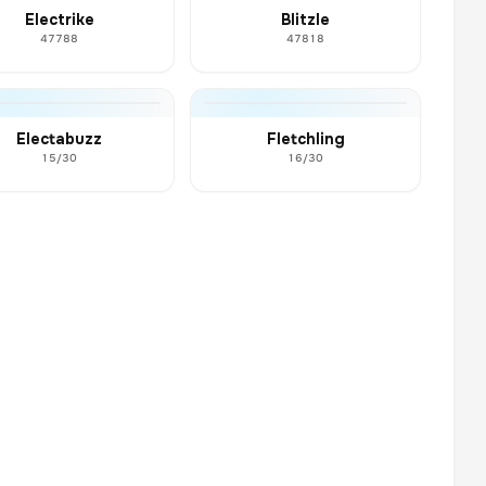
Electrike
Blitzle
47788
47818
Electabuzz
Fletchling
15/30
16/30