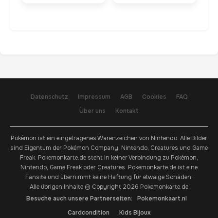
Datenschutz
Impressum
AGB
Cookies
FAQ
Über uns
Kontakt
Pokémon ist ein eingetragenes Warenzeichen von Nintendo. Alle Bilder
sind Eigentum der Pokémon Company, Nintendo, Creatures und Game
Freak. Pokemonkarte.de steht in keiner Verbindung zu Pokémon,
Nintendo, Game Freak oder Creatures. Pokemonkarte.de ist eine
Fansite und übernimmt keine Haftung für etwaige Schäden.
Alle übrigen Inhalte © Copyright 2026 Pokemonkarte.de
Besuche auch unsere Partnerseiten:
Pokemonkaart.nl
Cardcondition
Kids Bijoux