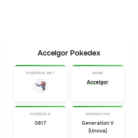
Accelgor Pokedex
POKÉMON-ART
NAME
Accelgor
POKÉDEX #
GENERATION
0617
Generation V
(Unova)