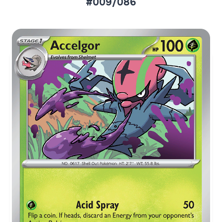
#009/086
Aktueller Marktpreis
€0,11
Normal
€0,20
Reverse Holo
Preise werden täglich aktualisiert.