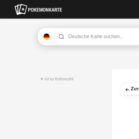
Neuestes Set
Dunkelnacht
▼ Ad by Refinery89
Zur
←