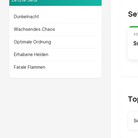
Letzte Sets
Se
Dunkelnacht
Wachsendes Chaos
S
Optimale Ordnung
S
Erhabene Helden
Fatale Flammen
To
S