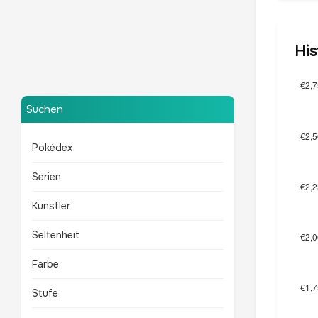
His
Mewtu
TOP 10 POKÉMON
Suchen
Pokédex
Serien
Künstler
Seltenheit
Farbe
Stufe