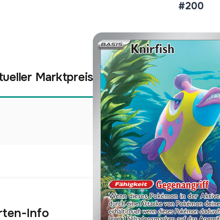
#200
tueller Marktpreis
€2,60
Holofoil
Preise werden täglich aktua
rten-Info