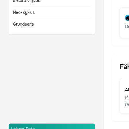
e-Card-Zyklus
Neo-Zyklus
Grundserie
D
Fä
A
I
P