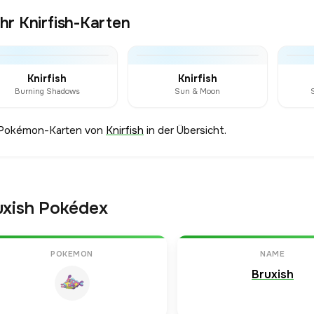
r Knirfish-Karten
Knirfish
Knirfish
Burning Shadows
Sun & Moon
 Pokémon-Karten von
Knirfish
in der Übersicht.
uxish Pokédex
POKEMON
NAME
Bruxish