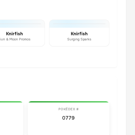
Knirfish
Knirfish
Sun & Moon Promos
Surging Sparks
POKÉDEX #
0779