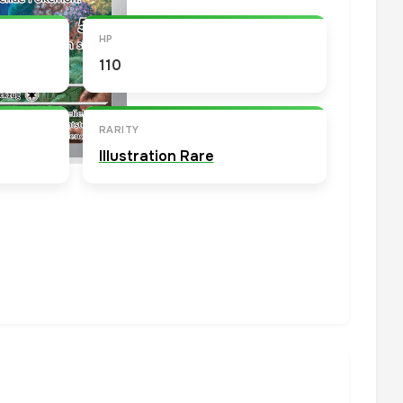
HP
110
RARITY
Illustration Rare