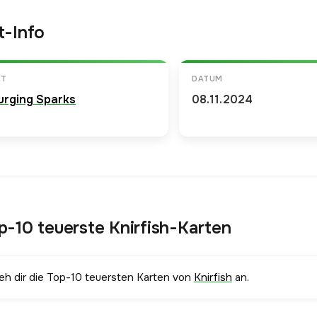
t-Info
ET
DATUM
urging Sparks
08.11.2024
p-10 teuerste Knirfish-Karten
ieh dir die Top-10 teuersten Karten von
Knirfish
an.