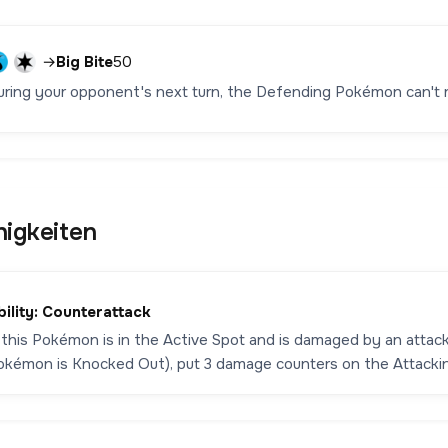
→
Big Bite
50
uring your opponent's next turn, the Defending Pokémon can't r
higkeiten
bility: Counterattack
f this Pokémon is in the Active Spot and is damaged by an atta
okémon is Knocked Out), put 3 damage counters on the Attack