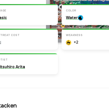
TAGE
COLOR
asic
Water
ETREAT COST
WEAKNESS
×2
RTIST
itsuhiro Arita
tacken