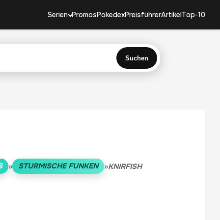
Serien
Promos
Pokedex
Preisführer
Artikel
Top-10
Suchen
S
STURMISCHE FUNKEN
»
»
KNIRFISH