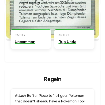
Karten-Info
Englische Version →
RARITY
ARTIST
Uncommon
Ryo Ueda
Regeln
Attach Buffer Piece to 1 of your Pokémon
that doesn't already have a Pokémon Tool