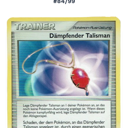
#84/99
Aktueller Marktpreis
€0,24
Normal
€0,58
Reverse Holo
Preise werden täglich aktualisiert.