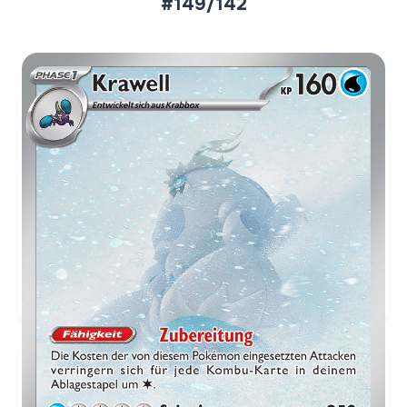
#149/142
Aktueller Marktpreis
€2,84
Holofoil
Preise werden täglich aktualisiert.
Karten-Info
Englische Version →