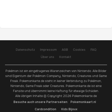
Datenschutz
Impressum
AGB
Cookies
FAQ
Über uns
Kontakt
Pokémon ist ein eingetragenes Warenzeichen von Nintendo. Alle Bilder
sind Eigentum der Pokémon Company, Nintendo, Creatures und Game
Freak. Pokemonkarte.de steht in keiner Verbindung zu Pokémon,
Nintendo, Game Freak oder Creatures. Pokemonkarte.de ist eine
Fansite und übernimmt keine Haftung für etwaige Schäden.
Alle übrigen Inhalte © Copyright 2026 Pokemonkarte.de
Besuche auch unsere Partnerseiten:
Pokemonkaart.nl
Cardcondition
Kids Bijoux