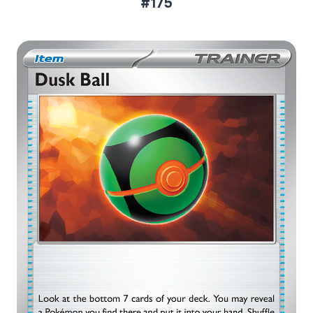
#175
Aktueller Marktpreis
€0,18
Normal
€0,30
Reverse Holo
Preise werden täglich aktualisiert.