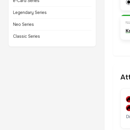
e-Card Series
Legendary Series
I
Neo Series
K
Classic Series
At
D