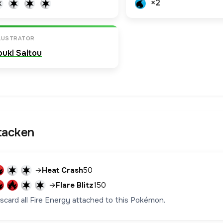
×2
LLUSTRATOR
ouki Saitou
tacken
→
Heat Crash
50
→
Flare Blitz
150
iscard all Fire Energy attached to this Pokémon.