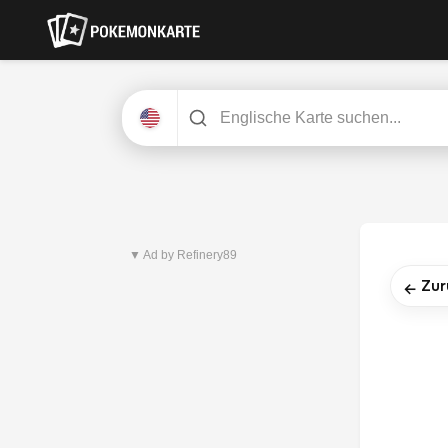
Neuestes Set
Pitch Black
▼ Ad by Refinery89
Zur
←