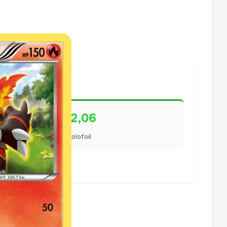
€2,06
Holofoil
lisiert.