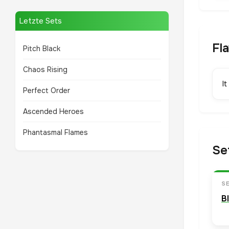
Letzte Sets
Fl
Pitch Black
Chaos Rising
It
Perfect Order
Ascended Heroes
Phantasmal Flames
Se
S
B