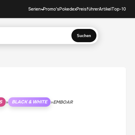
Serien
Promo's
Pokedex
Preisführer
Artikel
Top-10
Suchen
S
BLACK & WHITE
»
»
EMBOAR