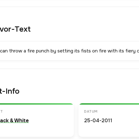
avor-Text
 can throw a fire punch by setting its fists on fire with its fiery 
t-Info
ET
DATUM
lack & White
25-04-2011