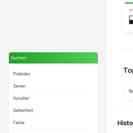
S
Mewtwo
TOP 10 POKÉMON
Suchen
To
Pokédex
Serien
S
Künstler
Seltenheit
Hist
Farbe