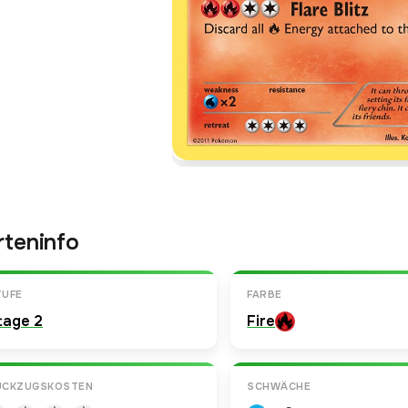
rteninfo
TUFE
FARBE
tage 2
Fire
ÜCKZUGSKOSTEN
SCHWÄCHE