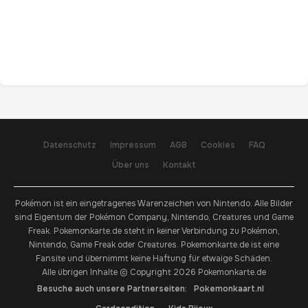
Datenschutz
Impressum
AGB
Cookies
FAQ
Über uns
Kontakt
Pokémon ist ein eingetragenes Warenzeichen von Nintendo. Alle Bilder
sind Eigentum der Pokémon Company, Nintendo, Creatures und Game
Freak. Pokemonkarte.de steht in keiner Verbindung zu Pokémon,
Nintendo, Game Freak oder Creatures. Pokemonkarte.de ist eine
Fansite und übernimmt keine Haftung für etwaige Schäden.
Alle übrigen Inhalte © Copyright 2026 Pokemonkarte.de
Besuche auch unsere Partnerseiten:
Pokemonkaart.nl