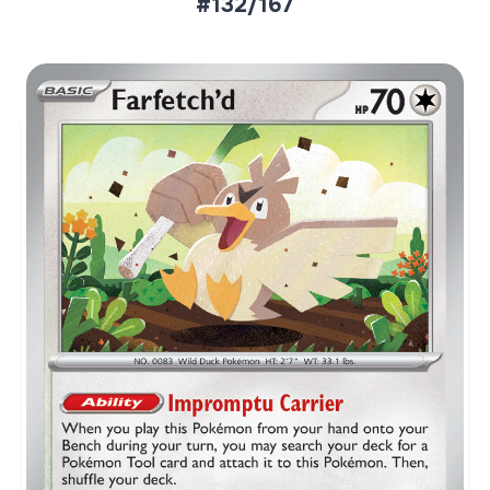
#132/167
Aktueller Marktpreis
€0,18
Normal
€0,25
Reverse Holo
Preise werden täglich aktualisiert.