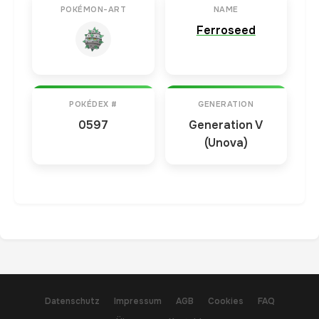
POKÉMON-ART
NAME
Ferroseed
POKÉDEX #
GENERATION
0597
Generation V
(Unova)
Datenschutz
Impressum
AGB
Cookies
FAQ