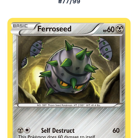
#77/99
Aktueller Marktpreis
€0,18
Normal
€0,49
Reverse Holo
Preise werden täglich aktualisiert.