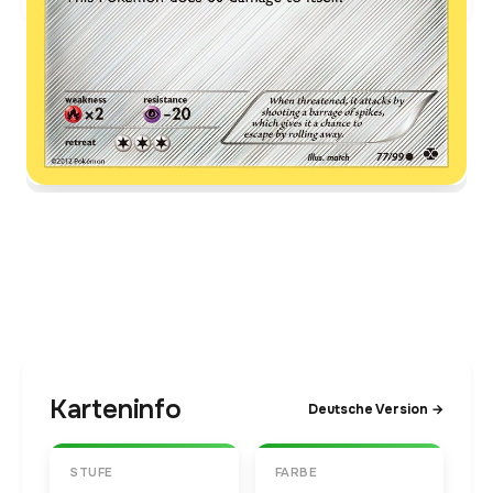
Karteninfo
Deutsche Version →
STUFE
FARBE