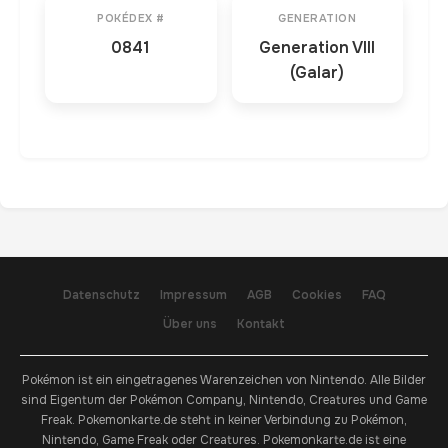
POKÉDEX #
GENERATION
0841
Generation VIII
(Galar)
Datenschutz
Impressum
AGB
Cookies
FAQ
Über uns
Kontakt
Pokémon ist ein eingetragenes Warenzeichen von Nintendo. Alle Bilder
sind Eigentum der Pokémon Company, Nintendo, Creatures und Game
Freak. Pokemonkarte.de steht in keiner Verbindung zu Pokémon,
Nintendo, Game Freak oder Creatures. Pokemonkarte.de ist eine