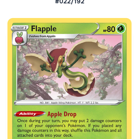
#022/192
Aktueller Marktpreis
€0,81
Reverse Holo
€0,66
Holofoil
Preise werden täglich aktualisiert.