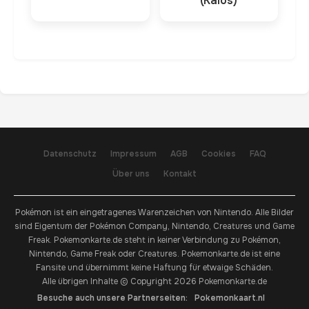
(Kalos)
Datenschutz
Impressum
AGB
Cookies
FAQ
Über uns
Kontakt
Pokémon ist ein eingetragenes Warenzeichen von Nintendo. Alle Bilder
sind Eigentum der Pokémon Company, Nintendo, Creatures und Game
Freak. Pokemonkarte.de steht in keiner Verbindung zu Pokémon,
Nintendo, Game Freak oder Creatures. Pokemonkarte.de ist eine
Fansite und übernimmt keine Haftung für etwaige Schäden.
Alle übrigen Inhalte © Copyright 2026 Pokemonkarte.de
Besuche auch unsere Partnerseiten:
Pokemonkaart.nl