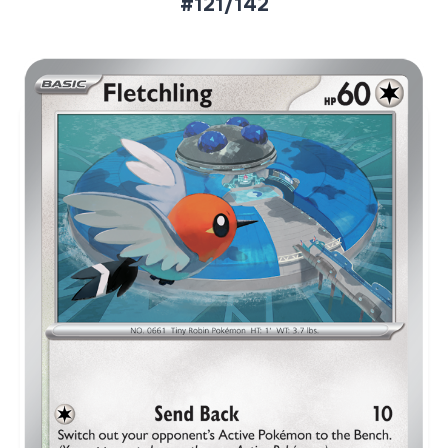
#121/142
Aktueller Marktpreis
€0,04
Normal
€0,16
Reverse Holo
Preise werden täglich aktualisiert.