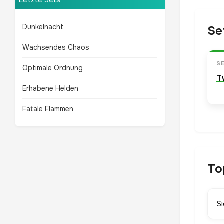
Letzte Sets
Dunkelnacht
Se
Wachsendes Chaos
S
Optimale Ordnung
T
Erhabene Helden
Fatale Flammen
To
S