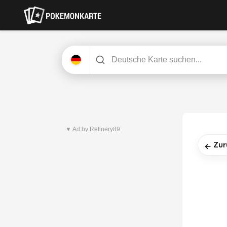
Neuestes Set
Dunkelnacht
▼ Ad by Refinery89
Zur
←