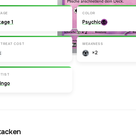
TAGE
COLOR
tage 1
Psychic
ETREAT COST
WEAKNESS
×2
RTIST
ingo
tacken