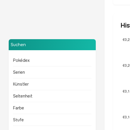
His
Mewtu
TOP 10 POKÉMON
Suchen
Pokédex
Serien
Künstler
Seltenheit
Farbe
Stufe