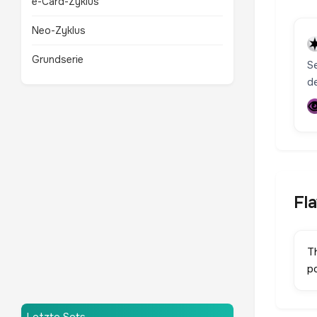
e-Card-Zyklus
Neo-Zyklus
Grundserie
S
d
Fl
T
po