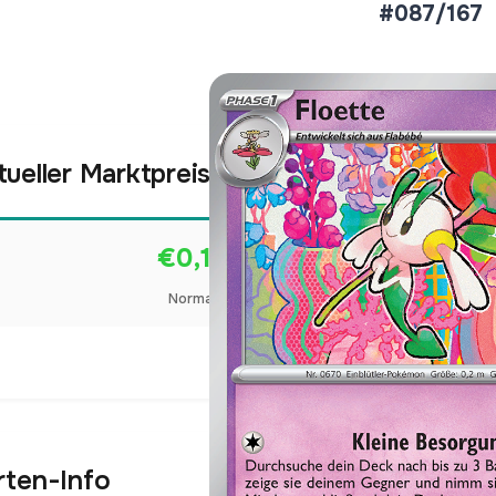
#087/167
tueller Marktpreis
€0,16
Normal
Preise werden täglich aktua
rten-Info