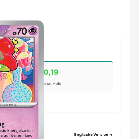
€0,19
Reverse Holo
lisiert.
Englische Version →