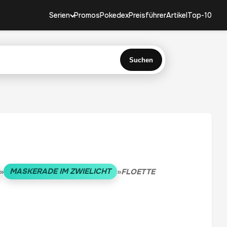
Serien
Promos
Pokedex
Preisführer
Artikel
Top-10
Suchen
MASKERADE IM ZWIELICHT
»
»
FLOETTE