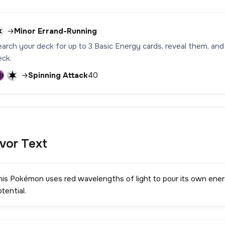
→
Minor Errand-Running
earch your deck for up to 3 Basic Energy cards, reveal them, and
eck.
→
Spinning Attack
40
avor Text
his Pokémon uses red wavelengths of light to pour its own energ
tential.