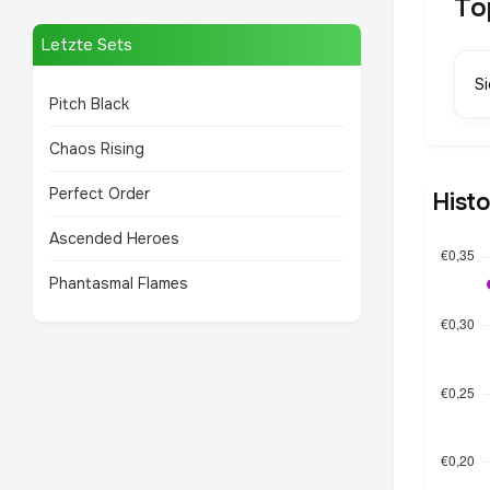
To
Letzte Sets
S
Pitch Black
Chaos Rising
Perfect Order
Hist
Ascended Heroes
Phantasmal Flames