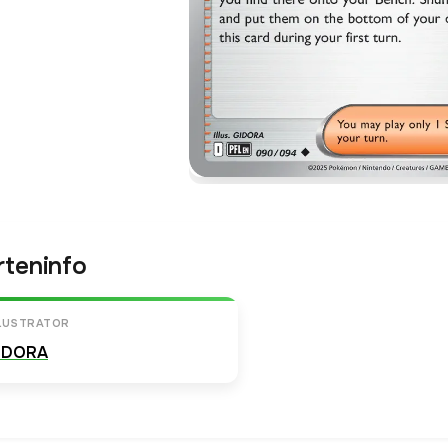
rteninfo
LLUSTRATOR
IDORA