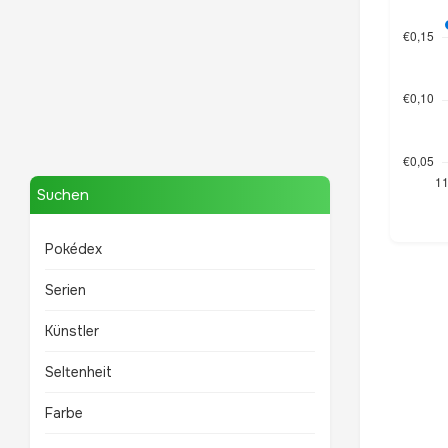
Mewtwo
TOP 10 POKÉMON
Suchen
Pokédex
Serien
Künstler
Seltenheit
Farbe