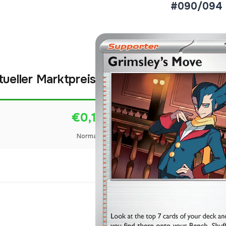
#090/094
tueller Marktpreis
€0,15
Normal
Preise werden täglich aktua