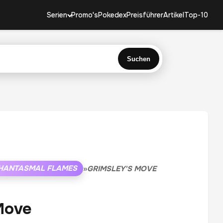
Serien
Promo's
Pokedex
Preisführer
Artikel
Top-10
Suchen
HANTASMAL FLAMES
»
GRIMSLEY'S MOVE
Move