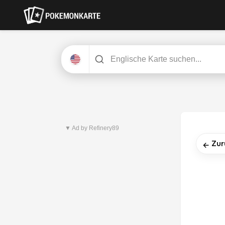
Neuestes Set
Pitch Black
▼ Ad by Refinery89
Zur
←