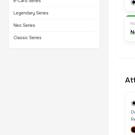
e-Card Series
Legendary Series
I
Neo Series
N
Classic Series
At
D
R