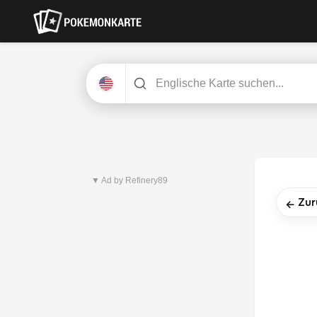
Neuestes Set
Pitch Black
▼ Ad by Refinery89
Zur
←