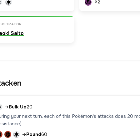
×2
LLUSTRATOR
aoki Saito
tacken
→
Bulk Up
20
uring your next turn, each of this Pokémon's attacks does 20 
esistance).
→
Pound
60