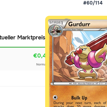
#60/114
tueller Marktpreis
€0,46
Normal
Preise werden täglich aktua