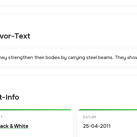
avor-Text
hey strengthen their bodies by carrying steel beams. They show o
t-Info
ET
DATUM
lack & White
25-04-2011