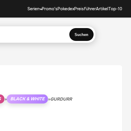
Serien
Promo's
Pokedex
Preisführer
Artikel
Top-10
Suchen
S
BLACK & WHITE
»
»
GURDURR