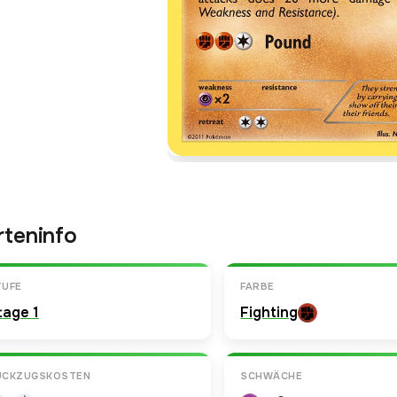
rteninfo
TUFE
FARBE
tage 1
Fighting
ÜCKZUGSKOSTEN
SCHWÄCHE