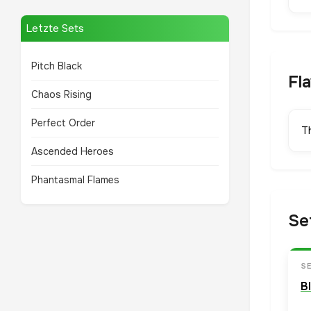
Letzte Sets
Pitch Black
Fl
Chaos Rising
Perfect Order
T
Ascended Heroes
Phantasmal Flames
Se
S
B