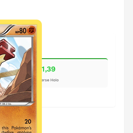
€1,39
Reverse Holo
lisiert.