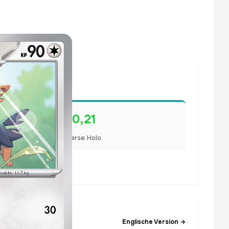
€0,21
Reverse Holo
lisiert.
Englische Version →