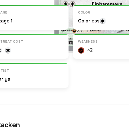
TAGE
COLOR
tage 1
Colorless
ETREAT COST
WEAKNESS
×2
RTIST
ariya
tacken