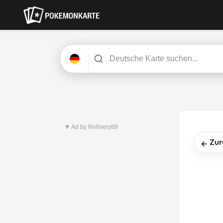
Neuestes Set
Dunkelnacht
▼ Ad by Refinery89
Zur
←