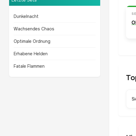
Letzte Sets
S
Dunkelnacht
O
Wachsendes Chaos
Optimale Ordnung
Erhabene Helden
Fatale Flammen
To
S