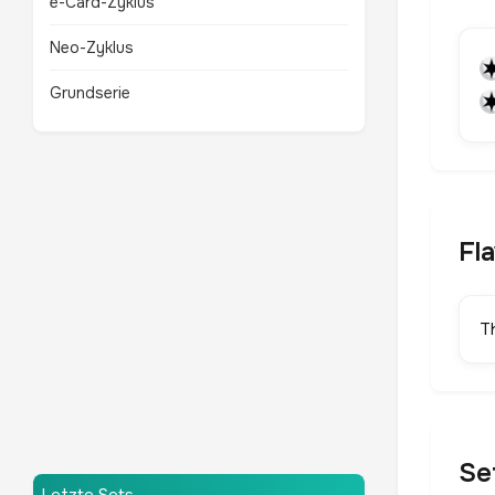
e-Card-Zyklus
Neo-Zyklus
Grundserie
Fl
T
Se