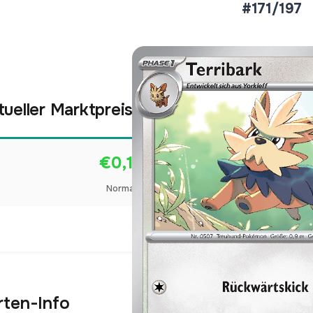
#171/197
tueller Marktpreis
€0,10
Normal
Preise werden täglich aktua
rten-Info