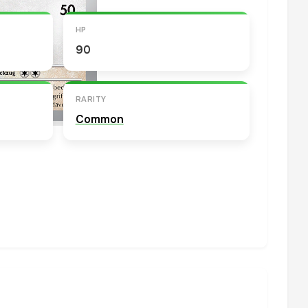
HP
90
RARITY
Common