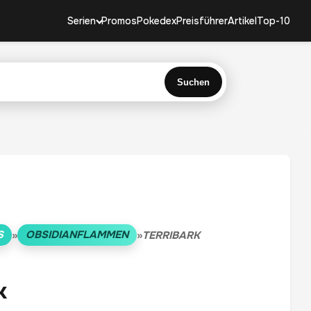
Serien
Promos
Pokedex
Preisführer
Artikel
Top-10
Suchen
S
OBSIDIANFLAMMEN
»
»
TERRIBARK
k