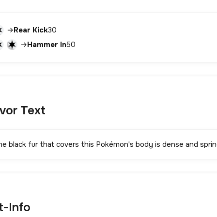
→
Rear Kick
30
→
Hammer In
50
avor Text
he black fur that covers this Pokémon's body is dense and sprin
t-Info