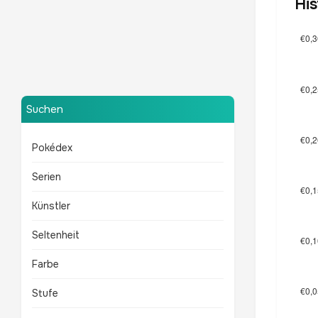
His
Bisaflor
Mewtu
TOP 10 POKÉMON
TOP 10 POKÉMON
Suchen
Pokédex
Serien
Künstler
Seltenheit
Farbe
Stufe