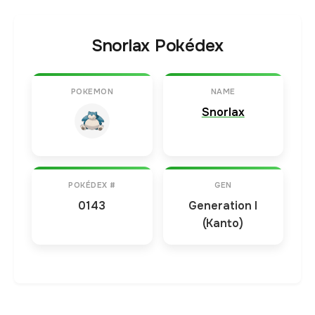
Snorlax Pokédex
POKEMON
NAME
Snorlax
POKÉDEX #
GEN
0143
Generation I
(Kanto)