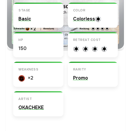
STAGE
COLOR
Basic
Colorless
HP
RETREAT COST
150
WEAKNESS
RARITY
×2
Promo
ARTIST
OKACHEKE