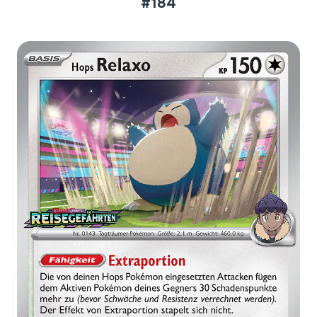
#184
Aktueller Marktpreis
€15,56
Holofoil
Preise werden täglich aktualisiert.
Karten-Info
Englische Version →