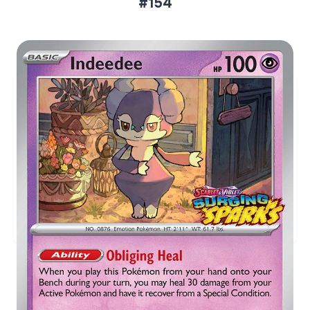
#154
Aktueller Marktpreis
€3,88
Holofoil
Preise werden täglich aktualisiert.