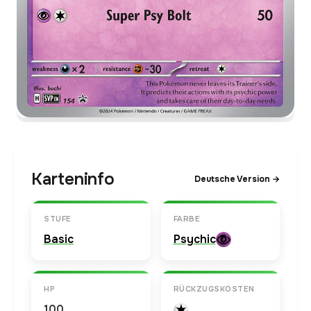
Karteninfo
Deutsche Version →
STUFE
FARBE
Basic
Psychic
HP
RÜCKZUGSKOSTEN
100