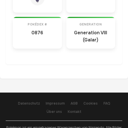
POKÉDEX #
GENERATION
0876
Generation VIII
(Galar)
Datenschutz
Impressum
AGB
Cookies
FAQ
Über uns
Kontakt
Pokémon ist ein eingetragenes Warenzeichen von Nintendo. Alle Bilder