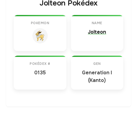
Jolteon Pokédex
POKEMON
NAME
Jolteon
POKÉDEX #
GEN
0135
Generation I
(Kanto)