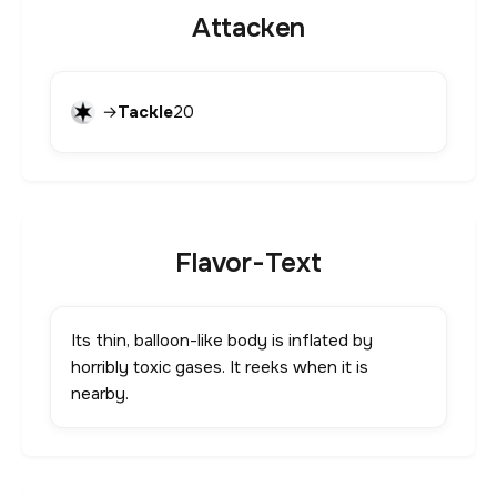
Attacken
→
Tackle
20
Flavor-Text
Its thin, balloon-like body is inflated by
horribly toxic gases. It reeks when it is
nearby.