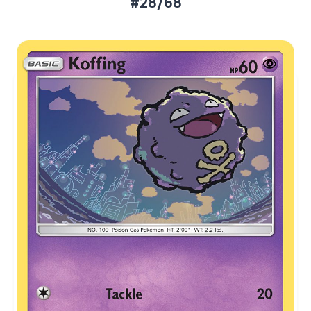
#28/68
Aktueller Marktpreis
€0,08
Normal
€0,33
Reverse Holo
Preise werden täglich aktualisiert.