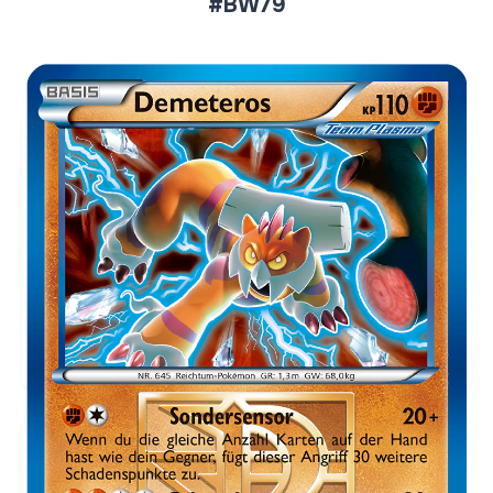
#BW79
Aktueller Marktpreis
€119,99
Holofoil
Preise werden täglich aktualisiert.
Karten-Info
Englische Version →