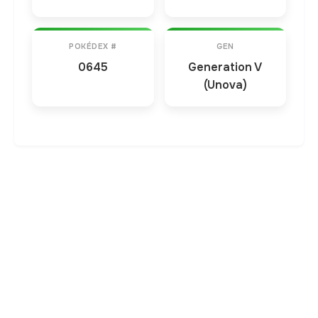
POKÉDEX #
GEN
0645
Generation V
(Unova)