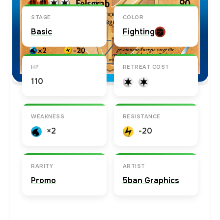
STAGE
COLOR
Basic
Fighting
HP
RETREAT COST
110
WEAKNESS
RESISTANCE
×2
-20
RARITY
ARTIST
Promo
5ban Graphics