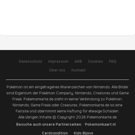
Datenschutz
Impressum
AGB
Cookies
FAQ
Über uns
Kontakt
Pokémon ist ein eingetragenes Warenzeichen von Nintendo. Alle Bilder
sind Eigentum der Pokémon Company, Nintendo, Creatures und Game
Freak. Pokemonkarte.de steht in keiner Verbindung zu Pokémon,
Nintendo, Game Freak oder Creatures. Pokemonkarte.de ist eine
Fansite und übernimmt keine Haftung für etwaige Schäden.
Alle übrigen Inhalte © Copyright 2026 Pokemonkarte.de
Besuche auch unsere Partnerseiten:
Pokemonkaart.nl
Cardcondition
Kids Bijoux