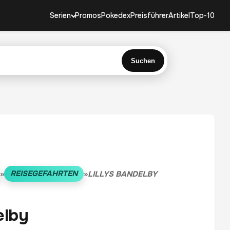
Serien
Promos
Pokedex
Preisführer
Artikel
Top-10
Suchen
REISEGEFAHRTEN
»
»
LILLYS BANDELBY
elby