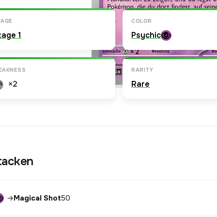
TAGE
COLOR
tage 1
Psychic
EAKNESS
RARITY
×2
Rare
tacken
→
Magical Shot
50