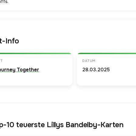
ffs.
t-Info
ET
DATUM
ourney Together
28.03.2025
p-10 teuerste Lillys Bandelby-Karten