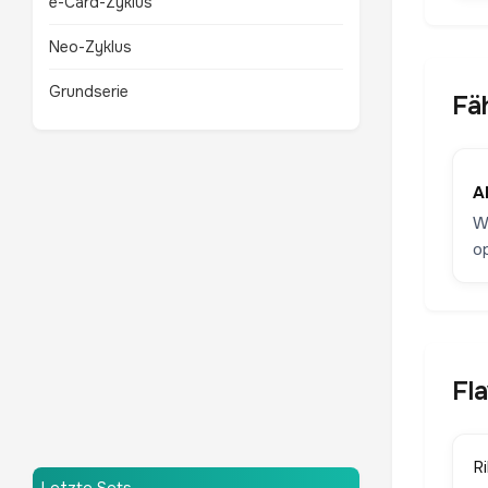
e-Card-Zyklus
Neo-Zyklus
Grundserie
Fä
Ab
W
o
Fl
R