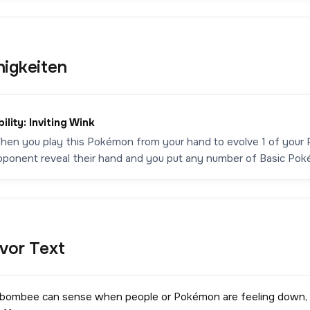
higkeiten
ility: Inviting Wink
hen you play this Pokémon from your hand to evolve 1 of your 
pponent reveal their hand and you put any number of Basic Pok
avor Text
ibombee can sense when people or Pokémon are feeling down, a