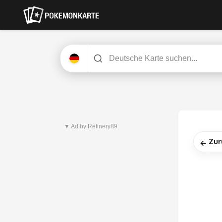
Neuestes Set
Dunkelnacht
▼ Ad by Refinery89
Zur
←