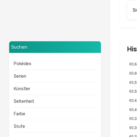
S
Mewtu
TOP 10 POKÉMON
Suchen
His
Pokédex
Serien
Künstler
Seltenheit
Farbe
Stufe