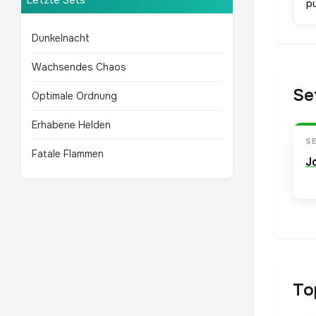
Letzte Sets
pu
Dunkelnacht
Wachsendes Chaos
Se
Optimale Ordnung
Erhabene Helden
S
Fatale Flammen
J
To