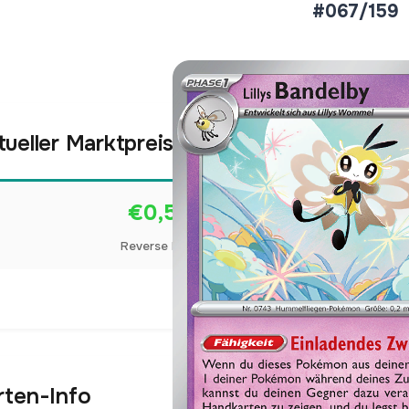
#067/159
tueller Marktpreis
€0,55
Reverse Holo
Preise werden täglich aktua
rten-Info