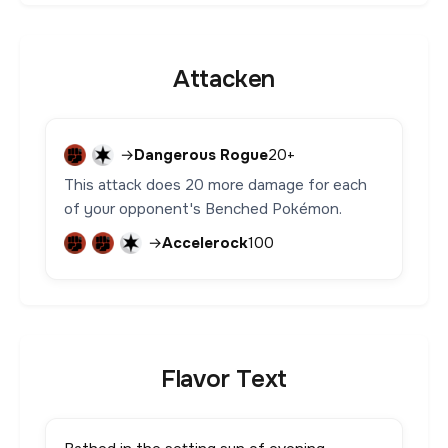
Attacken
→
Dangerous Rogue
20+
This attack does 20 more damage for each
of your opponent's Benched Pokémon.
→
Accelerock
100
Flavor Text