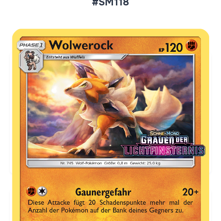
#SM118
Aktueller Marktpreis
€11,74
Holofoil
Preise werden täglich aktualisiert.
Karten-Info
Englische Version →