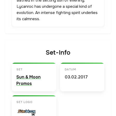
Bathed in the setting sun of evening,
Lycanroc has undergone a special kind of
evolution. An intense fighting spirit underlies
its calmness.
Set-Info
SET
DATUM
Sun & Moon
03.02.2017
Promos
SET LOGO