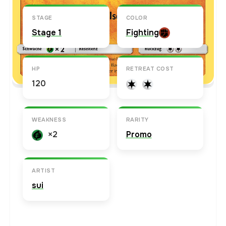
STAGE
COLOR
Stage 1
Fighting
HP
RETREAT COST
120
WEAKNESS
RARITY
×2
Promo
ARTIST
sui