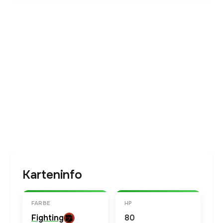
Karteninfo
FARBE
HP
Fighting
80