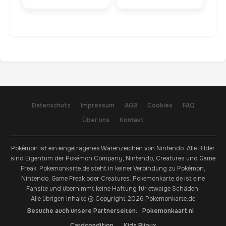
Datenschutz
Impressum
AGB
Cookies
FAQ
Über uns
Kontakt
Pokémon ist ein eingetragenes Warenzeichen von Nintendo. Alle Bilder
sind Eigentum der Pokémon Company, Nintendo, Creatures und Game
Freak. Pokemonkarte.de steht in keiner Verbindung zu Pokémon,
Nintendo, Game Freak oder Creatures. Pokemonkarte.de ist eine
Fansite und übernimmt keine Haftung für etwaige Schäden.
Alle übrigen Inhalte © Copyright 2026 Pokemonkarte.de
Besuche auch unsere Partnerseiten:
Pokemonkaart.nl
Cardcondition
Kids Bijoux