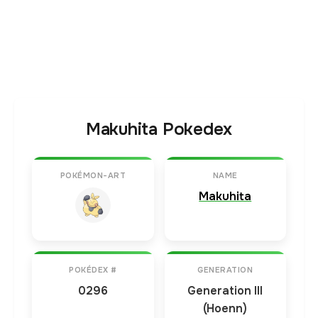
Makuhita Pokedex
POKÉMON-ART
NAME
Makuhita
POKÉDEX #
GENERATION
0296
Generation III
(Hoenn)