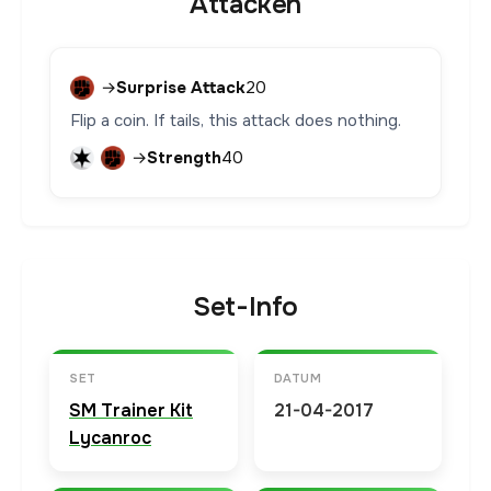
Attacken
→
Surprise Attack
20
Flip a coin. If tails, this attack does nothing.
→
Strength
40
Set-Info
SET
DATUM
SM Trainer Kit
21-04-2017
Lycanroc