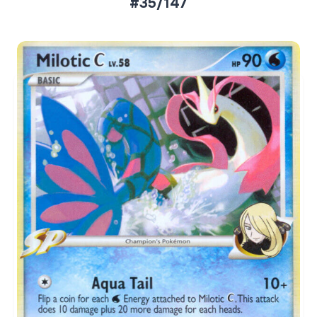
#35/147
Aktueller Marktpreis
€9,29
Normal
€31,60
Reverse Holo
Preise werden täglich aktualisiert.