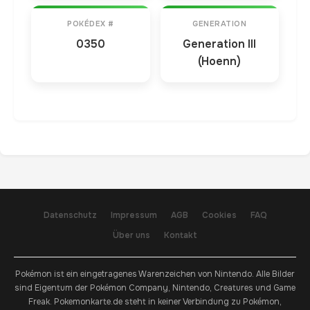
POKÉDEX #
GENERATION
0350
Generation III
(Hoenn)
Datenschutz
Impressum
AGB
Cookies
FAQ
Über uns
Kontakt
Pokémon ist ein eingetragenes Warenzeichen von Nintendo. Alle Bilder
sind Eigentum der Pokémon Company, Nintendo, Creatures und Game
Freak. Pokemonkarte.de steht in keiner Verbindung zu Pokémon,