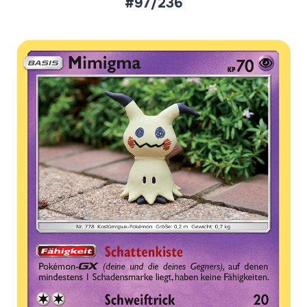
#97/236
Aktueller Marktpreis
€13,89
Normal
€34,78
Reverse Holo
Preise werden täglich aktualisiert.