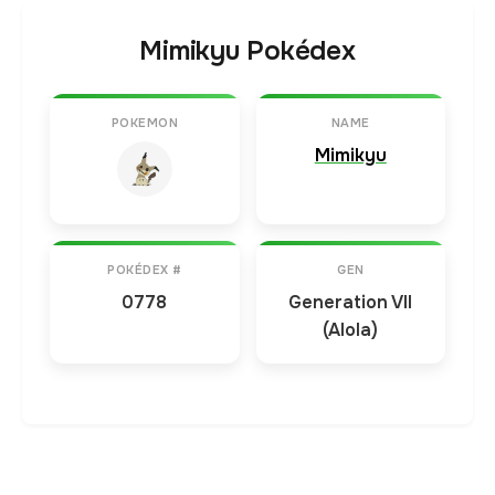
Mimikyu Pokédex
POKEMON
NAME
Mimikyu
POKÉDEX #
GEN
0778
Generation VII
(Alola)