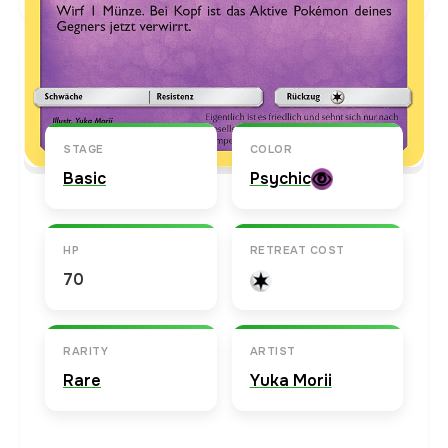
Karten-Info
Englische Version →
STAGE
COLOR
Basic
Psychic
HP
RETREAT COST
70
RARITY
ARTIST
Rare
Yuka Morii