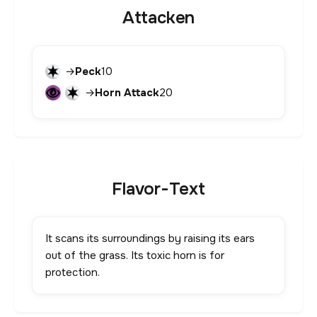
Attacken
→
Peck
10
→
Horn Attack
20
Flavor-Text
It scans its surroundings by raising its ears
out of the grass. Its toxic horn is for
protection.