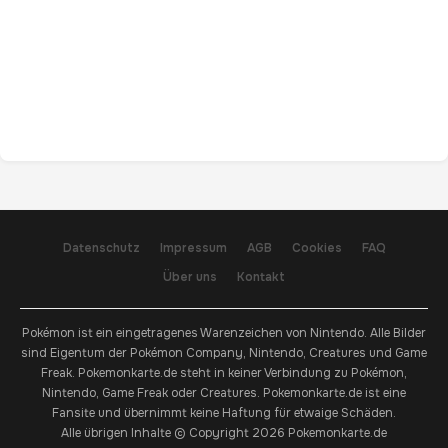
Datenschutz
Impressum
AGB
Cookies
FAQ
Über uns
Kontakt
Pokémon ist ein eingetragenes Warenzeichen von Nintendo. Alle Bilder
sind Eigentum der Pokémon Company, Nintendo, Creatures und Game
Freak. Pokemonkarte.de steht in keiner Verbindung zu Pokémon,
Nintendo, Game Freak oder Creatures. Pokemonkarte.de ist eine
Fansite und übernimmt keine Haftung für etwaige Schäden.
Alle übrigen Inhalte © Copyright 2026 Pokemonkarte.de