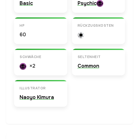
Basic
Psychic
HP
RÜCKZUGSKOSTEN
60
SCHWÄCHE
SELTENHEIT
×2
Common
ILLUSTRATOR
Naoyo Kimura