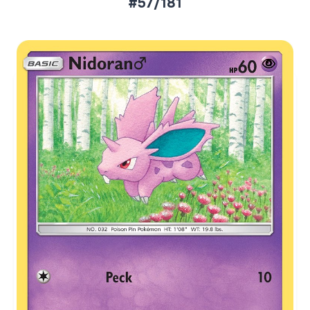
#57/181
Aktueller Marktpreis
€0,24
Normal
€0,57
Reverse Holo
Preise werden täglich aktualisiert.