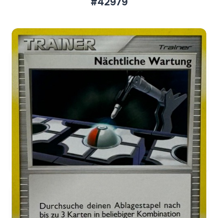
#42979
Aktueller Marktpreis
€2,79
Normal
Preise werden täglich aktualisiert.
Karten-Info
Englische Version →