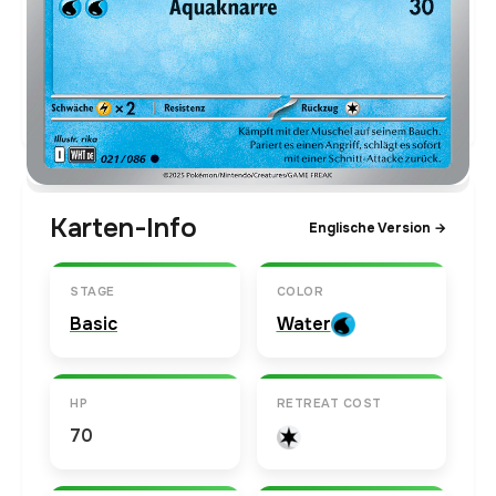
€0,23
Holofoil
Preise werden täglich aktualisiert.
Karten-Info
Englische Version →
STAGE
COLOR
Basic
Water
HP
RETREAT COST
70