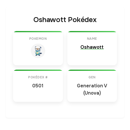
Oshawott Pokédex
POKEMON
NAME
Oshawott
POKÉDEX #
GEN
0501
Generation V
(Unova)