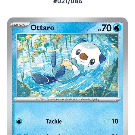
#021/086
Aktueller Marktpreis
€0,15
Normal
€0,25
Reverse Holo