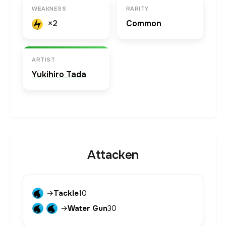
WEAKNESS
RARITY
×2
Common
ARTIST
Yukihiro Tada
Attacken
→
Tackle
10
→
Water Gun
30