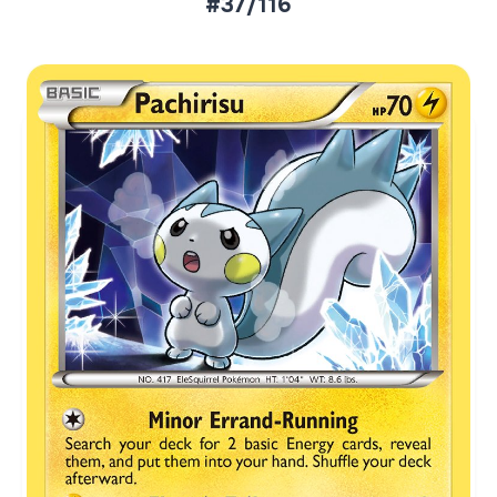
#37/116
Aktueller Marktpreis
€0,42
Normal
€1,37
Reverse Holo
Preise werden täglich aktualisiert.