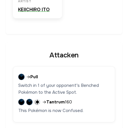
ARTIST
KEIICHIRO ITO
Attacken
→
Pull
Switch in 1 of your opponent's Benched
Pokémon to the Active Spot.
→
Tantrum
160
This Pokémon is now Confused.