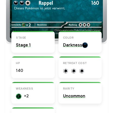
Karten-Info
Englische Version →
STAGE
COLOR
Stage 1
Darkness
HP
RETREAT COST
140
WEAKNESS
RARITY
×2
Uncommon