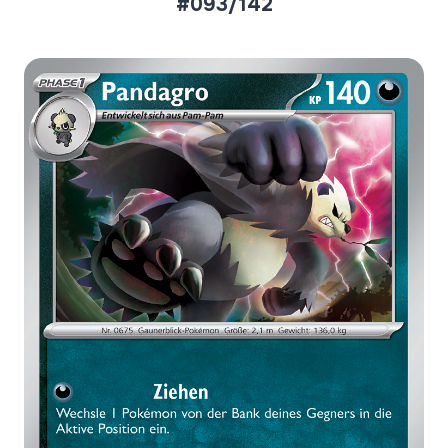
#093/142
Aktueller Marktpreis
€0,02
Normal
€0,17
Reverse Holo
Preise werden täglich aktualisiert.