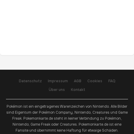
Datenschutz
Impressum
AGB
Cookies
FAQ
Über uns
Kontakt
Pokémon ist ein eingetragenes Warenzeichen von Nintendo. Alle Bilder
sind Eigentum der Pokémon Company, Nintendo, Creatures und Game
Freak. Pokemonkarte.de steht in keiner Verbindung zu Pokémon,
Nintendo, Game Freak oder Creatures. Pokemonkarte.de ist eine
Fansite und übernimmt keine Haftung für etwaige Schäden.