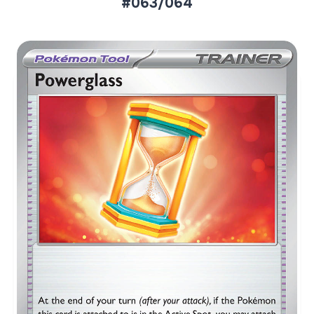
#063/064
Aktueller Marktpreis
€0,22
Normal
€0,31
Reverse Holo
Preise werden täglich aktualisiert.