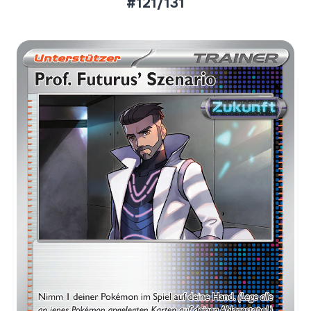
#121/131
Aktueller Marktpreis
€0,07
Normal
€0,20
Reverse Holo
Preise werden täglich aktualisiert.