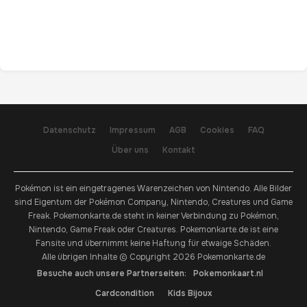
Datenschutz
Impressum
AGB
Cookies
FAQ
Über uns
Kontakt
Pokémon ist ein eingetragenes Warenzeichen von Nintendo. Alle Bilder
sind Eigentum der Pokémon Company, Nintendo, Creatures und Game
Freak. Pokemonkarte.de steht in keiner Verbindung zu Pokémon,
Nintendo, Game Freak oder Creatures. Pokemonkarte.de ist eine
Fansite und übernimmt keine Haftung für etwaige Schäden.
Alle übrigen Inhalte © Copyright 2026 Pokemonkarte.de
Besuche auch unsere Partnerseiten:
Pokemonkaart.nl
Cardcondition
Kids Bijoux