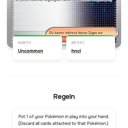
Karten-Info
Englische Version →
RARITY
ARTIST
Uncommon
hncl
Regeln
Put 1 of your Pokémon in play into your hand.
(Discard all cards attached to that Pokémon.)