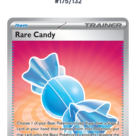
#175/132
Aktueller Marktpreis
€4,08
Holofoil
Preise werden täglich aktualisiert.