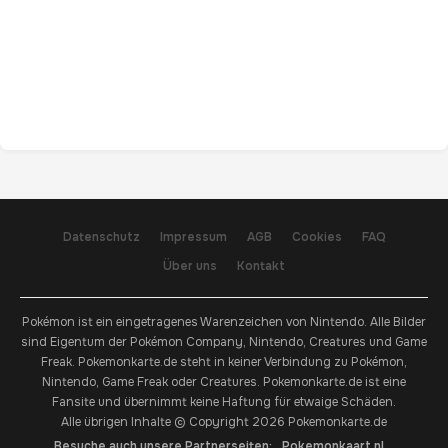
Datenschutz
Impressum
AGB
Cookies
FAQ
Über uns
Kontakt
Pokémon ist ein eingetragenes Warenzeichen von Nintendo. Alle Bilder
sind Eigentum der Pokémon Company, Nintendo, Creatures und Game
Freak. Pokemonkarte.de steht in keiner Verbindung zu Pokémon,
Nintendo, Game Freak oder Creatures. Pokemonkarte.de ist eine
Fansite und übernimmt keine Haftung für etwaige Schäden.
Alle übrigen Inhalte © Copyright 2026 Pokemonkarte.de
Besuche auch unsere Partnerseiten:
Pokemonkaart.nl