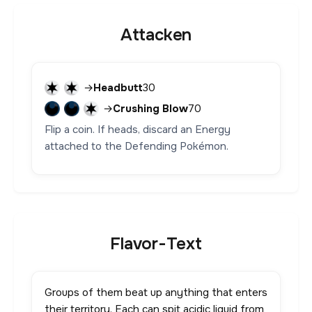
Attacken
→
Headbutt
30
→
Crushing Blow
70
Flip a coin. If heads, discard an Energy
attached to the Defending Pokémon.
Flavor-Text
Groups of them beat up anything that enters
their territory. Each can spit acidic liquid from