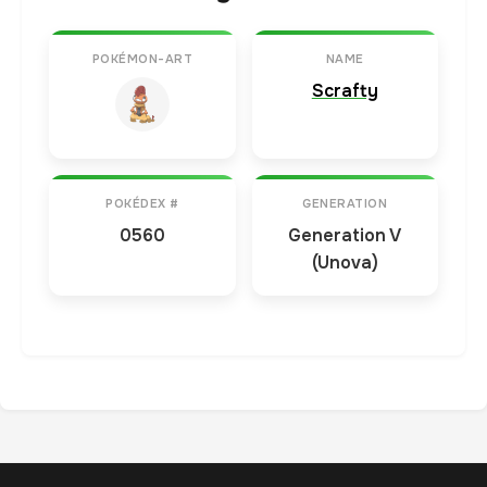
POKÉMON-ART
NAME
Scrafty
POKÉDEX #
GENERATION
0560
Generation V
(Unova)