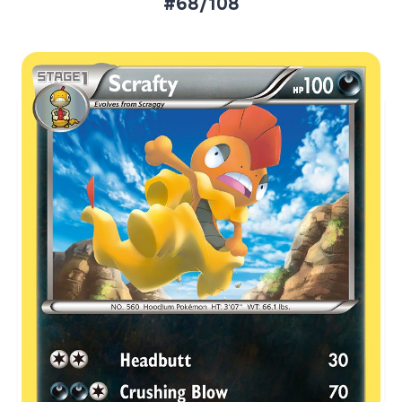
#68/108
Aktueller Marktpreis
€0,53
Normal
€2,45
Reverse Holo
Preise werden täglich aktualisiert.