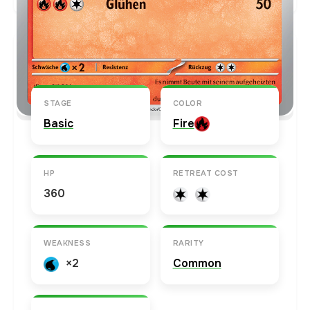
Karten-Info
Englische Version →
STAGE
COLOR
Basic
Fire
HP
RETREAT COST
360
WEAKNESS
RARITY
×2
Common