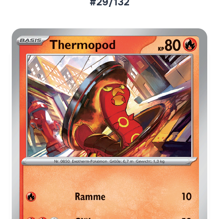
#29/132
Aktueller Marktpreis
€0,03
Normal
€0,24
Reverse Holo
Preise werden täglich aktualisiert.