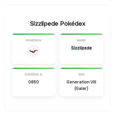
Sizzlipede Pokédex
POKEMON
NAME
Sizzlipede
POKÉDEX #
GEN
0850
Generation VIII
(Galar)