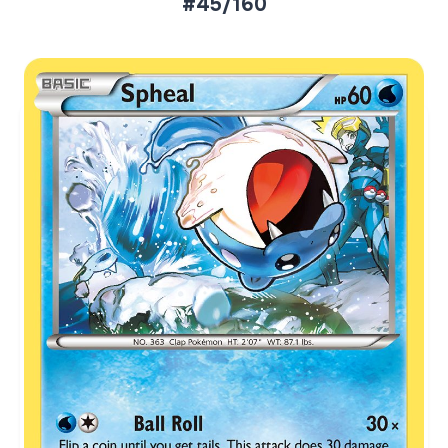
#45/160
Aktueller Marktpreis
€0,34
Normal
€0,80
Reverse Holo
Preise werden täglich aktualisiert.