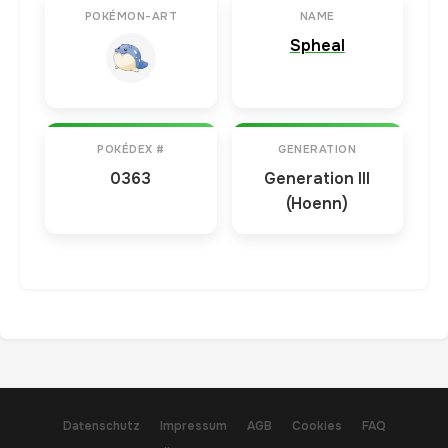
POKÉMON-ART
NAME
Spheal
POKÉDEX #
GENERATION
0363
Generation III
(Hoenn)
Datenschutz
Impressum
AGB
Cookies
FAQ