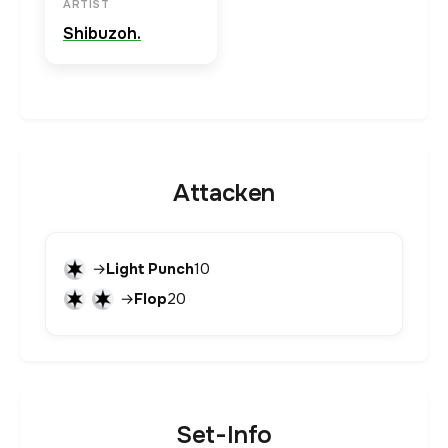
ARTIST
Shibuzoh.
Attacken
→
Light Punch
10
→
Flop
20
Set-Info