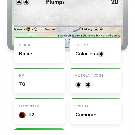
Karten-Info
Englische Version →
STAGE
COLOR
Basic
Colorless
HP
RETREAT COST
70
WEAKNESS
RARITY
×2
Common