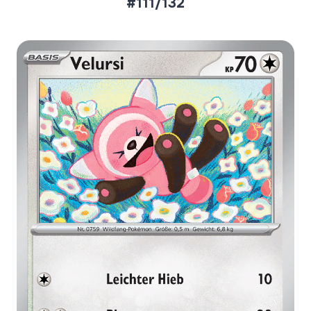
#111/132
Aktueller Marktpreis
€0,06
Normal
€0,24
Reverse Holo
Preise werden täglich aktualisiert.