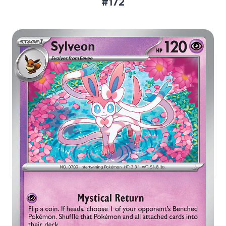
#172
Aktueller Marktpreis
€3,42
Holofoil
Preise werden täglich aktualisiert.