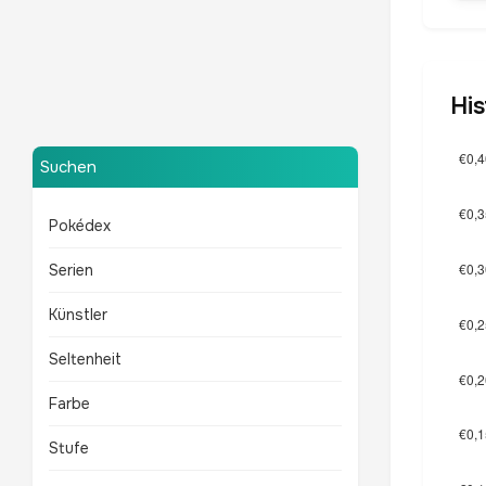
Mewtu
His
TOP 10 POKÉMON
Suchen
Pokédex
Serien
Künstler
Seltenheit
Farbe
Stufe