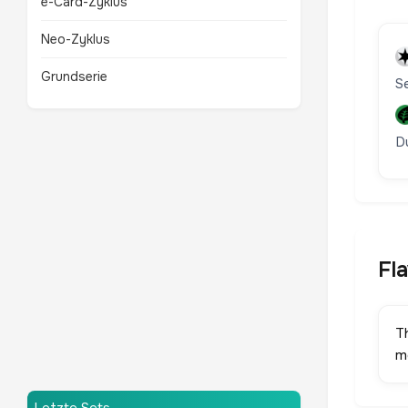
e-Card-Zyklus
Neo-Zyklus
Grundserie
S
D
Fl
T
m