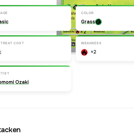
TAGE
COLOR
asic
Grass
ETREAT COST
WEAKNESS
×2
RTIST
omomi Ozaki
tacken