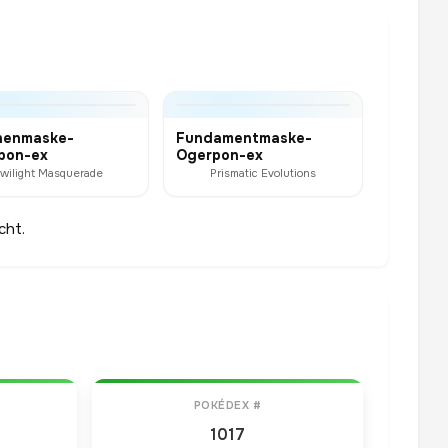
nenmaske-
Fundamentmaske-
pon-ex
Ogerpon-ex
wilight Masquerade
Prismatic Evolutions
cht.
POKÉDEX #
1017