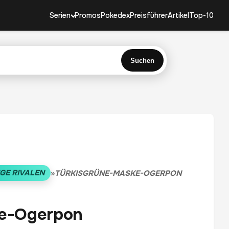
Serien
Promos
Pokedex
Preisführer
Artikel
Top-10
Suchen
GE RIVALEN
»
TÜRKISGRÜNE-MASKE-OGERPON
ke-Ogerpon