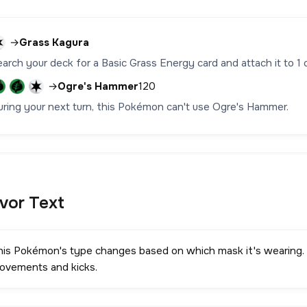
→
Grass Kagura
earch your deck for a Basic Grass Energy card and attach it to 1
→
Ogre's Hammer
120
uring your next turn, this Pokémon can't use Ogre's Hammer.
avor Text
his Pokémon's type changes based on which mask it's wearing. 
ovements and kicks.