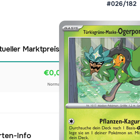
#026/182
tueller Marktpreis
€0,09
Normal
Preise werden täglich aktua
rten-Info