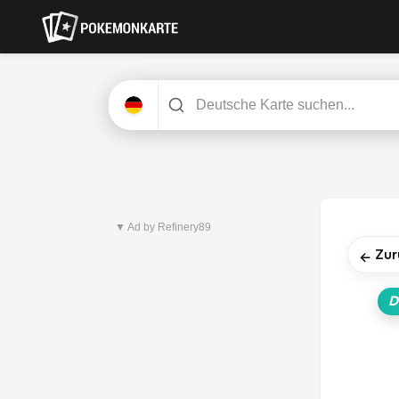
Neuestes Set
Dunkelnacht
▼ Ad by Refinery89
Zur
←
D