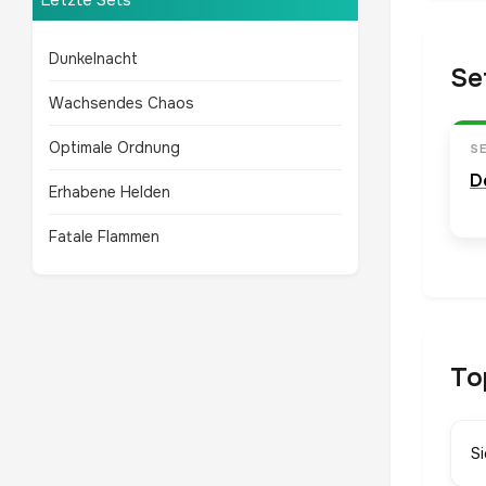
Letzte Sets
Dunkelnacht
Se
Wachsendes Chaos
Optimale Ordnung
S
D
Erhabene Helden
Fatale Flammen
To
S