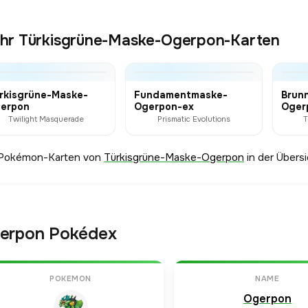
hr Türkisgrüne-Maske-Ogerpon-Karten
rkisgrüne-Maske-
Fundamentmaske-
Brun
erpon
Ogerpon-ex
Oger
Twilight Masquerade
Prismatic Evolutions
T
 Pokémon-Karten von
Türkisgrüne-Maske-Ogerpon
in der Übersi
erpon Pokédex
POKEMON
NAME
Ogerpon