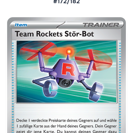
#172/182
Aktueller Marktpreis
€0,10
Normal
€0,33
Reverse Holo
Preise werden täglich aktualisiert.