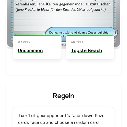
Karten-Info
Englische Version →
RARITY
ARTIST
Uncommon
Toyste Beach
Regeln
Turn 1 of your opponent's face-down Prize
cards face up and choose a random card