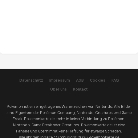
Datenschutz
Impressum
AGB
Cookies
FAQ
Über uns
Kontakt
Pokémon ist ein eingetragenes Warenzeichen von Nintendo. Alle Bilder
sind Eigentum der Pokémon Company, Nintendo, Creatures und Game
Freak. Pokemonkarte.de steht in keiner Verbindung zu Pokémon,
Nintendo, Game Freak oder Creatures. Pokemonkarte.de ist eine
Fansite und übernimmt keine Haftung für etwaige Schäden.
Alle übrigen Inhalte © Copyright 2026 Pokemonkarte.de