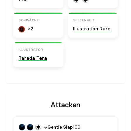
SCHWÄCHE
SELTENHEIT
×2
Illustration Rare
ILLUSTRATOR
Terada Tera
Attacken
→
Gentle Slap
100