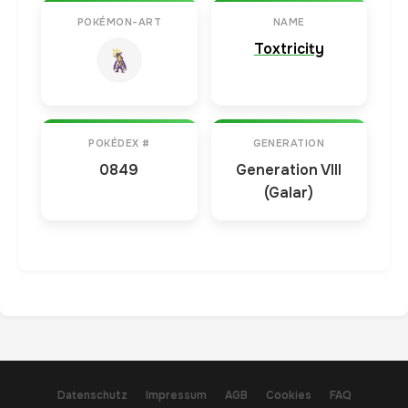
POKÉMON-ART
NAME
Toxtricity
POKÉDEX #
GENERATION
0849
Generation VIII
(Galar)
Datenschutz
Impressum
AGB
Cookies
FAQ