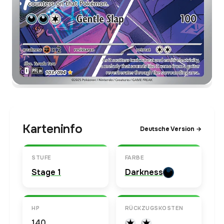
Karteninfo
Deutsche Version →
STUFE
FARBE
Stage 1
Darkness
HP
RÜCKZUGSKOSTEN
140