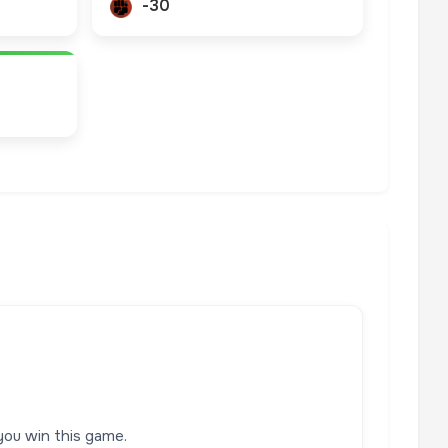
-30
 you win this game.