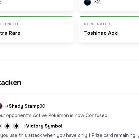
×2
LTENHEIT
ILLUSTRATOR
ltra Rare
Toshinao Aoki
tacken
→
Shady Stamp
30
our opponent's Active Pokémon is now Confused.
→
Victory Symbol
f you use this attack when you have only 1 Prize card remaining,