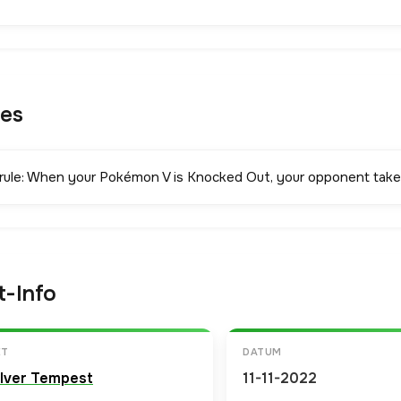
les
 rule: When your Pokémon V is Knocked Out, your opponent takes
t-Info
ET
DATUM
ilver Tempest
11-11-2022