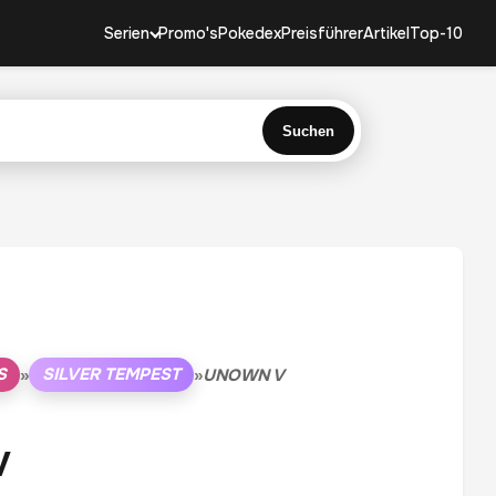
Serien
Promo's
Pokedex
Preisführer
Artikel
Top-10
Suchen
S
SILVER TEMPEST
»
»
UNOWN V
V