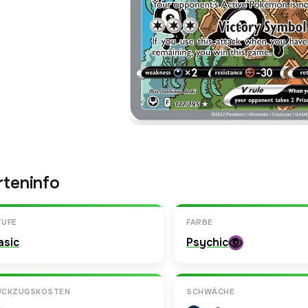
rteninfo
TUFE
FARBE
asic
Psychic
ÜCKZUGSKOSTEN
SCHWÄCHE