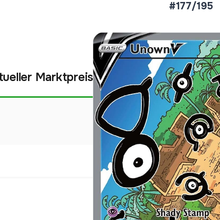
#177/195
tueller Marktpreis
€31,31
Holofoil
Preise werden täglich aktua