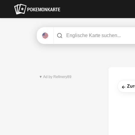
Neuestes Set
Pitch Black
▼ Ad by Refinery89
Zur
←