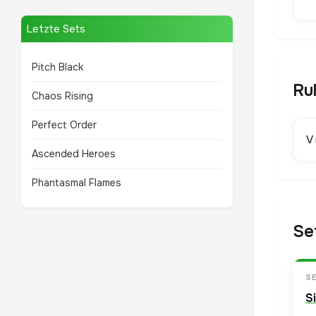
Letzte Sets
Pitch Black
Ru
Chaos Rising
Perfect Order
V
Ascended Heroes
Phantasmal Flames
Se
S
S