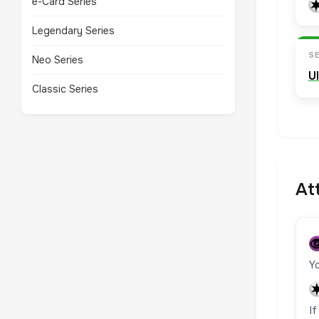
e-Card Series
Legendary Series
SE
Neo Series
U
Classic Series
At
Y
I