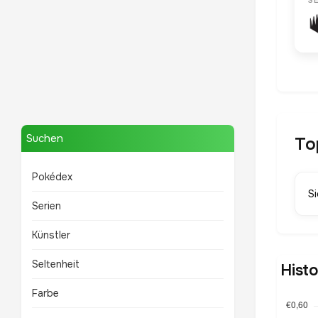
S
Mewtwo
TOP 10 POKÉMON
Suchen
To
Pokédex
S
Serien
Künstler
Seltenheit
Hist
Farbe