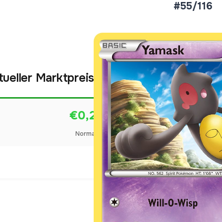
#55/116
tueller Marktpreis
€0,25
Normal
Preise werden täglich aktua