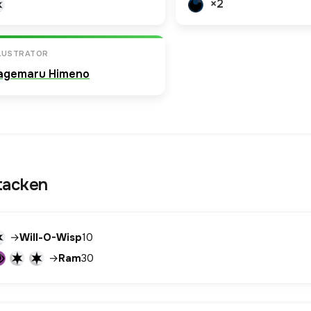
×2
LLUSTRATOR
agemaru Himeno
tacken
→
Will-O-Wisp
10
→
Ram
30