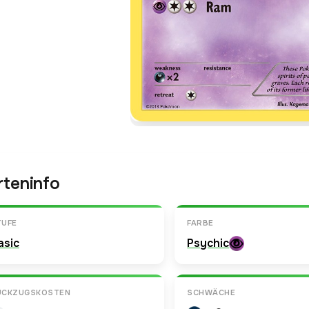
rteninfo
TUFE
FARBE
asic
Psychic
ÜCKZUGSKOSTEN
SCHWÄCHE