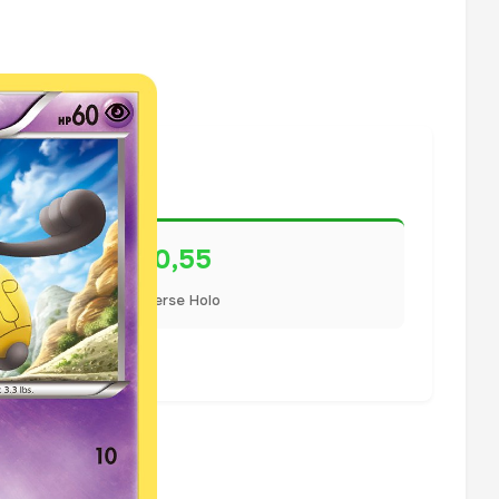
€0,55
Reverse Holo
lisiert.