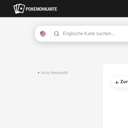
Neuestes Set
Pitch Black
▼ Ad by Refinery89
Zur
←