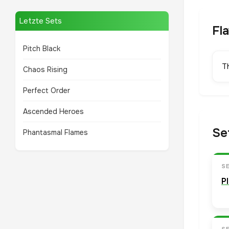
Letzte Sets
Fl
Pitch Black
T
Chaos Rising
Perfect Order
Ascended Heroes
Se
Phantasmal Flames
S
P