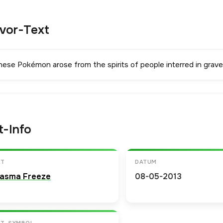
avor-Text
hese Pokémon arose from the spirits of people interred in graves
t-Info
ET
DATUM
lasma Freeze
08-05-2013