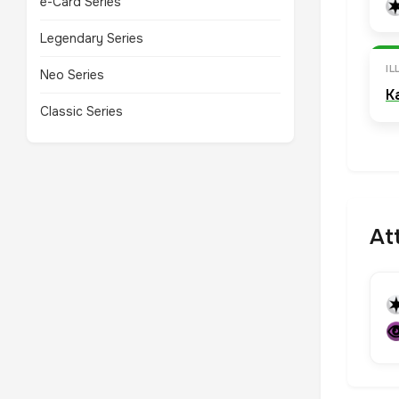
e-Card Series
Legendary Series
I
Neo Series
K
Classic Series
At