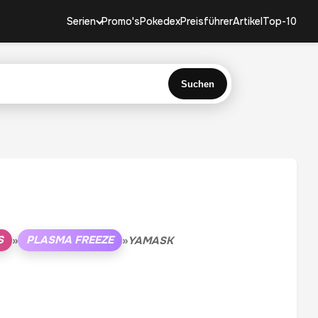
Serien
Promo's
Pokedex
Preisführer
Artikel
Top-10
Suchen
S
PLASMA FREEZE
»
»
YAMASK