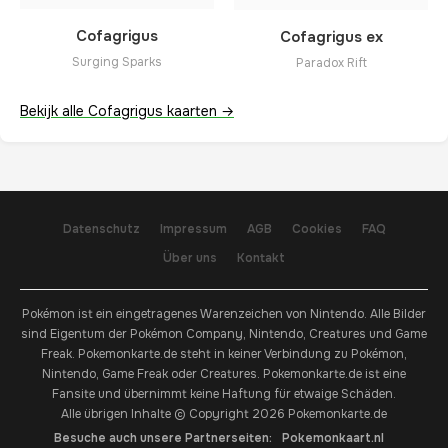
Cofagrigus
Cofagrigus ex
Surging Sparks
Paradox Rift
Bekijk alle Cofagrigus kaarten →
Datenschutz
Impressum
AGB
Cookies
FAQ
Über uns
Kontakt
Pokémon ist ein eingetragenes Warenzeichen von Nintendo. Alle Bilder
sind Eigentum der Pokémon Company, Nintendo, Creatures und Game
Freak. Pokemonkarte.de steht in keiner Verbindung zu Pokémon,
Nintendo, Game Freak oder Creatures. Pokemonkarte.de ist eine
Fansite und übernimmt keine Haftung für etwaige Schäden.
Alle übrigen Inhalte © Copyright 2026 Pokemonkarte.de
Besuche auch unsere Partnerseiten:
Pokemonkaart.nl