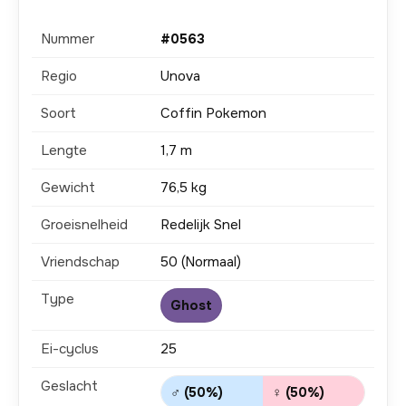
Nummer
#0563
Regio
Unova
Soort
Coffin Pokemon
Lengte
1,7 m
Gewicht
76,5 kg
Groeisnelheid
Redelijk Snel
Vriendschap
50 (Normaal)
Type
Ghost
Ei-cyclus
25
Geslacht
♂ (50%)
♀ (50%)