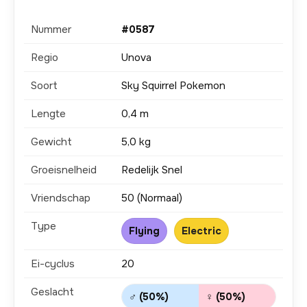
Nummer
#0587
Regio
Unova
Soort
Sky Squirrel Pokemon
Lengte
0,4 m
Gewicht
5,0 kg
Groeisnelheid
Redelijk Snel
Vriendschap
50 (Normaal)
Type
Flying
Electric
Ei-cyclus
20
Geslacht
♂ (50%)
♀ (50%)