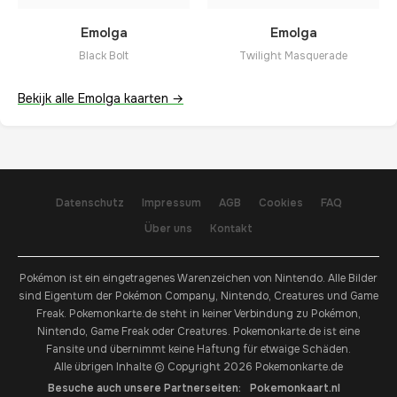
Emolga
Emolga
Black Bolt
Twilight Masquerade
Bekijk alle Emolga kaarten →
Datenschutz
Impressum
AGB
Cookies
FAQ
Über uns
Kontakt
Pokémon ist ein eingetragenes Warenzeichen von Nintendo. Alle Bilder
sind Eigentum der Pokémon Company, Nintendo, Creatures und Game
Freak. Pokemonkarte.de steht in keiner Verbindung zu Pokémon,
Nintendo, Game Freak oder Creatures. Pokemonkarte.de ist eine
Fansite und übernimmt keine Haftung für etwaige Schäden.
Alle übrigen Inhalte © Copyright 2026 Pokemonkarte.de
Besuche auch unsere Partnerseiten:
Pokemonkaart.nl