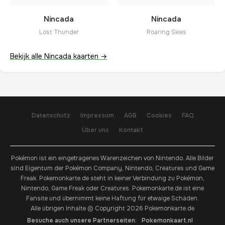
Nincada
Nincada
Lost Thunder
Roaring Skies
Bekijk alle Nincada kaarten →
Datenschutz
Impressum
AGB
Cookies
FAQ
Über uns
Kontakt
Pokémon ist ein eingetragenes Warenzeichen von Nintendo. Alle Bilder
sind Eigentum der Pokémon Company, Nintendo, Creatures und Game
Freak. Pokemonkarte.de steht in keiner Verbindung zu Pokémon,
Nintendo, Game Freak oder Creatures. Pokemonkarte.de ist eine
Fansite und übernimmt keine Haftung für etwaige Schäden.
Alle übrigen Inhalte © Copyright 2026 Pokemonkarte.de
Besuche auch unsere Partnerseiten:
Pokemonkaart.nl