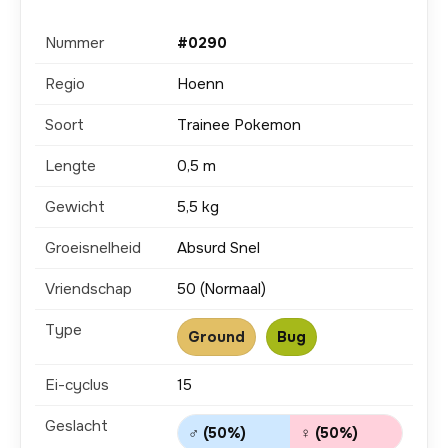
Nummer
#0290
Regio
Hoenn
Soort
Trainee Pokemon
Lengte
0,5 m
Gewicht
5,5 kg
Groeisnelheid
Absurd Snel
Vriendschap
50 (Normaal)
Type
Ground
Bug
Ei-cyclus
15
Geslacht
♂ (50%)
♀ (50%)