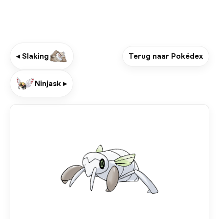
◂ Slaking
Terug naar Pokédex
Ninjask ▸