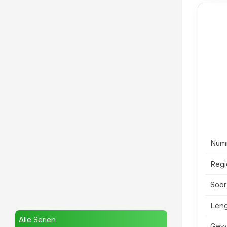
Num
Regi
Soor
Len
Alle Serien
Gew