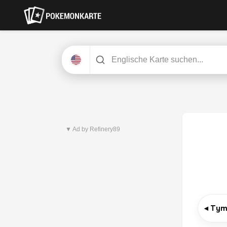
Neuestes Set
Pitch Black
▼ Ad by Refinery89
◂ Tym