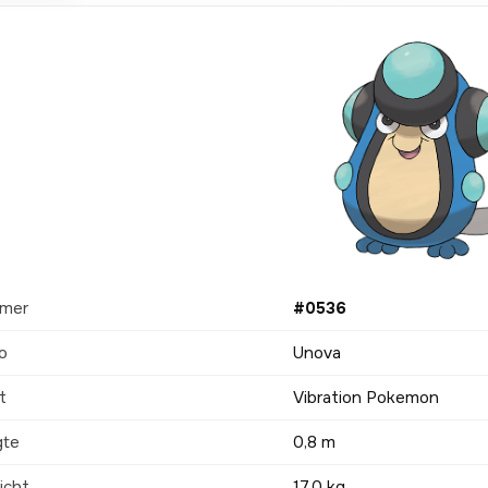
mer
#0536
o
Unova
t
Vibration Pokemon
gte
0,8 m
icht
17,0 kg