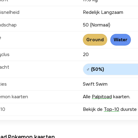
isnelheid
Redelijk Langzaam
ndschap
50 (Normaal)
e
Ground
Water
yclus
20
acht
♂ (50%)
ties
Swift Swim
émon kaarten
Alle
Palpitoad
kaarten.
-10
Bekijk de
Top-10
duurste 
oad Pokemon kaarten