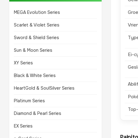
Groe
MEGA Evolution Series
Vrie
Scarlet & Violet Series
Typ
Sword & Shield Series
Sun & Moon Series
Ei-c
XY Series
Gesl
Black & White Series
Abili
HeartGold & SoulSilver Series
Pok
Platinum Series
Top
Diamond & Pearl Series
EX Series
Palpit