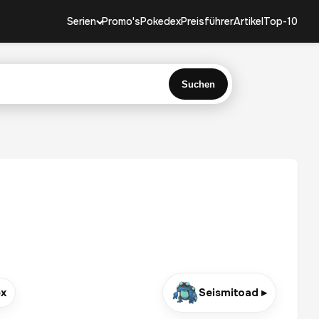
Serien
Promo's
Pokedex
Preisführer
Artikel
Top-10
Suchen
ex
Seismitoad ▸