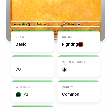
Karten-Info
Englische Version →
STAGE
COLOR
Basic
Fighting
HP
RETREAT COST
70
WEAKNESS
RARITY
×2
Common