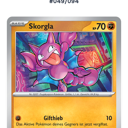
#049/094
Aktueller Marktpreis
€0,05
Normal
€0,22
Reverse Holo
Preise werden täglich aktualisiert.