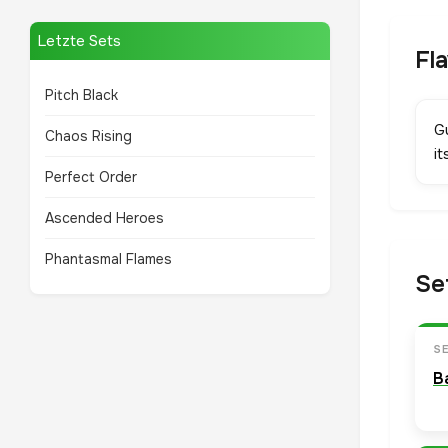
Letzte Sets
Fl
Pitch Black
Gu
Chaos Rising
i
Perfect Order
Ascended Heroes
Phantasmal Flames
Se
S
B