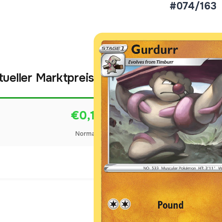
#074/163
tueller Marktpreis
€0,12
Normal
Preise werden täglich aktua