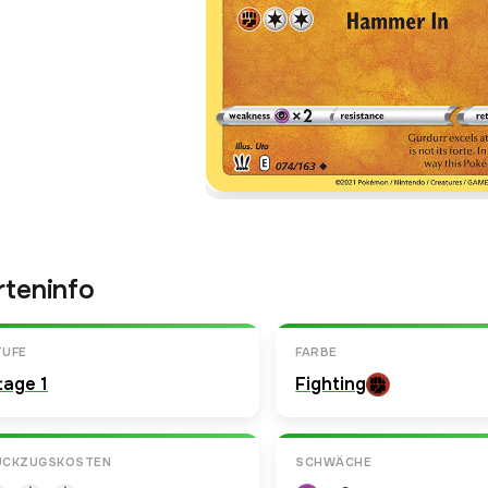
rteninfo
TUFE
FARBE
tage 1
Fighting
ÜCKZUGSKOSTEN
SCHWÄCHE