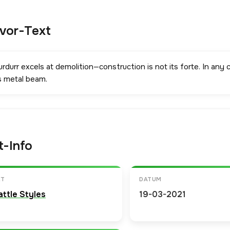
avor-Text
rdurr excels at demolition—construction is not its forte. In any 
ts metal beam.
t-Info
ET
DATUM
attle Styles
19-03-2021