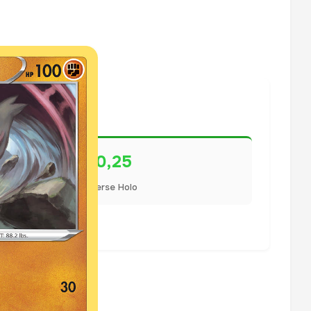
€0,25
Reverse Holo
lisiert.