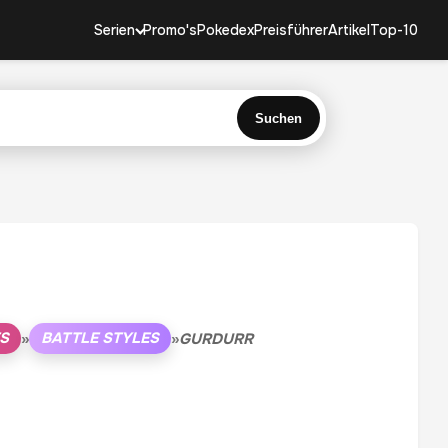
Serien
Promo's
Pokedex
Preisführer
Artikel
Top-10
Suchen
ES
BATTLE STYLES
»
»
GURDURR