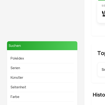
S
Mewtwo
TOP 10 POKÉMON
Suchen
To
Pokédex
Serien
S
Künstler
Seltenheit
Hist
Farbe