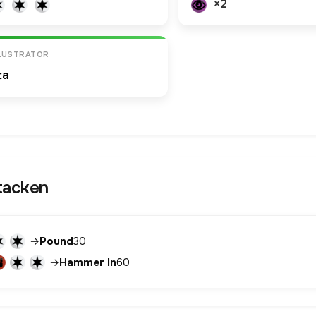
×2
LLUSTRATOR
ta
tacken
→
Pound
30
→
Hammer In
60