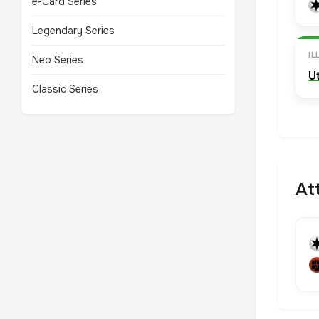
e-Card Series
Legendary Series
I
Neo Series
U
Classic Series
At