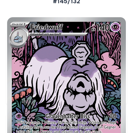
#145/132
Aktueller Marktpreis
€2,58
Holofoil
Preise werden täglich aktualisiert.
Karten-Info
Englische Version →