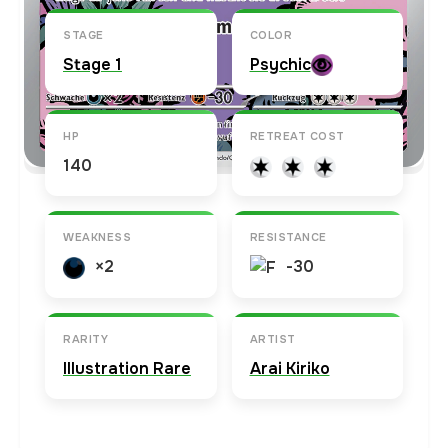
STAGE
COLOR
Stage 1
Psychic
HP
RETREAT COST
140
WEAKNESS
RESISTANCE
×2
-30
RARITY
ARTIST
Illustration Rare
Arai Kiriko